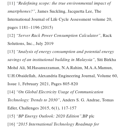
[11]
“Redefining scope: the true environmental impact of
smartphones?”
, James Suckling, Jacquetta Lee, The
International Journal of Life Cycle Assessment volume 20,
pages 1181–1196 (2015)
[12]
“Server Rack Power Consumption Calculator”
, Rack
Solutions, Inc., July 2019
[13]
“Analysis of energy consumption and potential energy
savings of an institutional building in Malaysia”
, Siti Birkha
Mohd Ali, M.Hasanuzzaman, N.A.Rahim, M.A.A.Mamun,
U.H.Obaidellah, Alexandria Engineering Journal, Volume 60,
Issue 1, February 2021, Pages 805-820
[14]
“On Global Electricity Usage of Communication
Technology: Trends to 2030”
, Anders S. G. Andrae, Tomas
Edler, Challenges 2015, 6(1), 117-157
[15]
“BP Energy Outlook: 2020 Edition”
,BP plc
[16]
“2015 International Technology Roadmap for